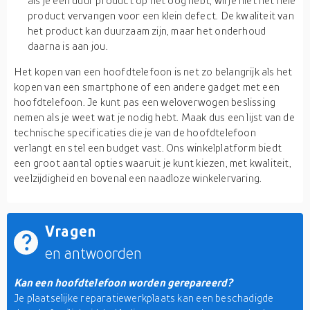
als je een duur product op het oog hebt, wil je niet het hele
product vervangen voor een klein defect. De kwaliteit van
het product kan duurzaam zijn, maar het onderhoud
daarna is aan jou.
Het kopen van een hoofdtelefoon is net zo belangrijk als het
kopen van een smartphone of een andere gadget met een
hoofdtelefoon. Je kunt pas een weloverwogen beslissing
nemen als je weet wat je nodig hebt. Maak dus een lijst van de
technische specificaties die je van de hoofdtelefoon
verlangt en stel een budget vast. Ons winkelplatform biedt
een groot aantal opties waaruit je kunt kiezen, met kwaliteit,
veelzijdigheid en bovenal een naadloze winkelervaring.
Vragen
en antwoorden
Kan een hoofdtelefoon worden gerepareerd?
Je plaatselijke reparatiewerkplaats kan een beschadigde