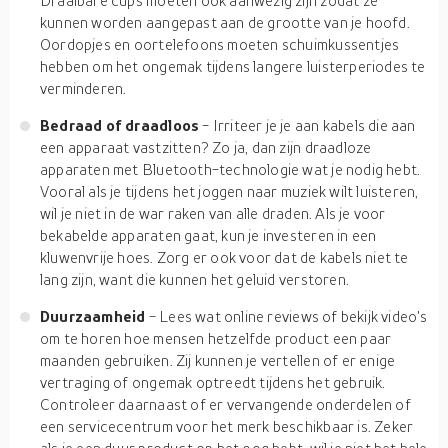
Draaibare cups moeten ook aanwezig zijn zodat ze
kunnen worden aangepast aan de grootte van je hoofd.
Oordopjes en oortelefoons moeten schuimkussentjes
hebben om het ongemak tijdens langere luisterperiodes te
verminderen.
Bedraad of draadloos
- Irriteer je je aan kabels die aan
een apparaat vastzitten? Zo ja, dan zijn draadloze
apparaten met Bluetooth-technologie wat je nodig hebt.
Vooral als je tijdens het joggen naar muziek wilt luisteren,
wil je niet in de war raken van alle draden. Als je voor
bekabelde apparaten gaat, kun je investeren in een
kluwenvrije hoes. Zorg er ook voor dat de kabels niet te
lang zijn, want die kunnen het geluid verstoren.
Duurzaamheid
- Lees wat online reviews of bekijk video's
om te horen hoe mensen hetzelfde product een paar
maanden gebruiken. Zij kunnen je vertellen of er enige
vertraging of ongemak optreedt tijdens het gebruik.
Controleer daarnaast of er vervangende onderdelen of
een servicecentrum voor het merk beschikbaar is. Zeker