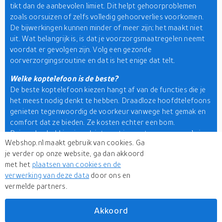
tikt dan de aanbevolen limiet. Dit helpt gehoorproblemen
zoals oorsuizen of zelfs volledig gehoorverlies voorkomen.
De bijwerkingen kunnen minder of meer zijn; het maakt niet
uit. Wat belangrijk is, is dat je voorzorgsmaatregelen neemt
voordat er gevolgen zijn. Volg een gezonde
oorverzorgingsroutine en dat is het enige dat telt.
Welke koptelefoon is de beste?
De beste koptelefoon kiezen hangt af van de functies die je
het meest nodig denkt te hebben. Draadloze hoofdtelefoons
genieten tegenwoordig de voorkeur vanwege het gemak en
comfort dat ze bieden. Ze kosten echter een bom.
Ruisonderdrukking is ook iets wat je moet overwegen als je
Webshop.nl maakt gebruik van cookies. Ga
de beste luisterervaring wilt hebben. Als je online winkelt, ga
je verder op onze website, ga dan akkoord
dan voor een merktoestel om het beste van twee werelden
met het
plaatsen van cookies en de
te krijgen. Onze
zoekmachine voor detailhandel
kan je
verwerking van deze data
door ons en
aankoop beperken zoals jij dat wilt. Tips en trucs op deze
vermelde partners.
pagina en meerdere varianten op ons platform kunnen je
winkelrit tot een naadloze ervaring maken. Kijk nu en zie
interessante producten die je winkelwagentje waard zijn.
Akkoord