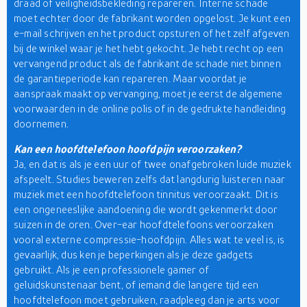
draad of veiligheidsbekleding repareren. Interne schade
moet echter door de fabrikant worden opgelost. Je kunt een
e-mail schrijven en het product opsturen of het zelf afgeven
bij de winkel waar je het hebt gekocht. Je hebt recht op een
vervangend product als de fabrikant de schade niet binnen
de garantieperiode kan repareren. Maar voordat je
aanspraak maakt op vervanging, moet je eerst de algemene
voorwaarden in de online polis of in de gedrukte handleiding
doornemen.
Kan een hoofdtelefoon hoofdpijn veroorzaken?
Ja, en dat is als je een uur of twee onafgebroken luide muziek
afspeelt. Studies beweren zelfs dat langdurig luisteren naar
muziek met een hoofdtelefoon tinnitus veroorzaakt. Dit is
een ongeneeslijke aandoening die wordt gekenmerkt door
suizen in de oren. Over-ear hoofdtelefoons veroorzaken
vooral externe compressie-hoofdpijn. Alles wat te veel is, is
gevaarlijk, dus ken je beperkingen als je deze gadgets
gebruikt. Als je een professionele gamer of
geluidskunstenaar bent, of iemand die langere tijd een
hoofdtelefoon moet gebruiken, raadpleeg dan je arts voor