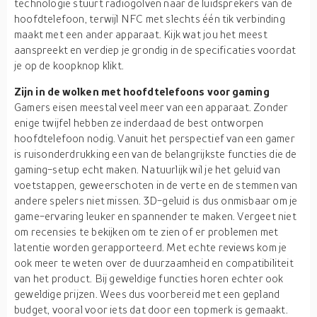
technologie stuurt radiogolven naar de luidsprekers van de
hoofdtelefoon, terwijl NFC met slechts één tik verbinding
maakt met een ander apparaat. Kijk wat jou het meest
aanspreekt en verdiep je grondig in de specificaties voordat
je op de koopknop klikt.
Zijn in de wolken met hoofdtelefoons voor gaming
Gamers eisen meestal veel meer van een apparaat. Zonder
enige twijfel hebben ze inderdaad de best ontworpen
hoofdtelefoon nodig. Vanuit het perspectief van een gamer
is ruisonderdrukking een van de belangrijkste functies die de
gaming-setup echt maken. Natuurlijk wil je het geluid van
voetstappen, geweerschoten in de verte en de stemmen van
andere spelers niet missen. 3D-geluid is dus onmisbaar om je
game-ervaring leuker en spannender te maken. Vergeet niet
om recensies te bekijken om te zien of er problemen met
latentie worden gerapporteerd. Met echte reviews kom je
ook meer te weten over de duurzaamheid en compatibiliteit
van het product. Bij geweldige functies horen echter ook
geweldige prijzen. Wees dus voorbereid met een gepland
budget, vooral voor iets dat door een topmerk is gemaakt.