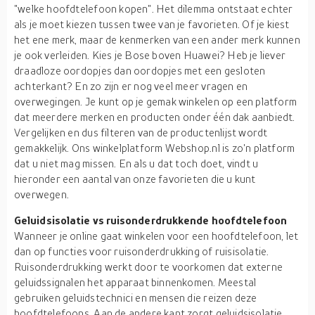
"welke hoofdtelefoon kopen". Het dilemma ontstaat echter
als je moet kiezen tussen twee van je favorieten. Of je kiest
het ene merk, maar de kenmerken van een ander merk kunnen
je ook verleiden. Kies je Bose boven Huawei? Heb je liever
draadloze oordopjes dan oordopjes met een gesloten
achterkant? En zo zijn er nog veel meer vragen en
overwegingen. Je kunt op je gemak winkelen op een platform
dat meerdere merken en producten onder één dak aanbiedt.
Vergelijken en dus filteren van de productenlijst wordt
gemakkelijk. Ons winkelplatform Webshop.nl is zo'n platform
dat u niet mag missen. En als u dat toch doet, vindt u
hieronder een aantal van onze favorieten die u kunt
overwegen.
Geluidsisolatie vs ruisonderdrukkende hoofdtelefoon
Wanneer je online gaat winkelen voor een hoofdtelefoon, let
dan op functies voor ruisonderdrukking of ruisisolatie.
Ruisonderdrukking werkt door te voorkomen dat externe
geluidssignalen het apparaat binnenkomen. Meestal
gebruiken geluidstechnici en mensen die reizen deze
hoofdtelefoons. Aan de andere kant zorgt geluidsisolatie