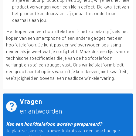
als je een duur product op het oog hebt, wil je niet het hele
product vervangen voor een klein defect. De kwaliteit van
het product kan duurzaam zijn, maar het onderhoud
daarna is aan jou.
Het kopen van een hoofdtelefoon is net zo belangrijk als het
kopen van een smartphone of een andere gadget met een
hoofdtelefoon. Je kunt pas een weloverwogen beslissing
nemen als je weet wat je nodig hebt. Maak dus een lijst van de
technische specificaties die je van de hoofdtelefoon
verlangt en stel een budget vast. Ons winkelplatform biedt
een groot aantal opties waaruit je kunt kiezen, met kwaliteit,
veelzijdigheid en bovenal een naadloze winkelervaring.
Vragen
en antwoorden
Kan een hoofdtelefoon worden gerepareerd?
Je plaatselijke reparatiewerkplaats kan een beschadigde