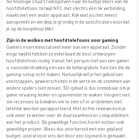
technologie stuurt radiogolven naar de luidsprekers van de
hoofdtelefoon, terwijl NFC met slechts één tik verbinding
maakt met een ander apparaat. Kijk wat jou het meest
aanspreekt en verdiep je grondig in de specificaties voordat
je op de koopknop klikt.
Zijn in de wolken met hoofdtelefoons voor gaming
Gamers eisen meestal veel meer van een apparaat. Zonder
enige twijfel hebben ze inderdaad de best ontworpen
hoofdtelefoon nodig. Vanuit het perspectief van een gamer
is ruisonderdrukking een van de belangrijkste functies die de
gaming-setup echt maken. Natuurlijk wil je het geluid van
voetstappen, geweerschoten in de verte en de stemmen van
andere spelers niet missen. 3D-geluid is dus onmisbaar om je
game-ervaring leuker en spannender te maken. Vergeet niet
om recensies te bekijken om te zien of er problemen met
latentie worden gerapporteerd. Met echte reviews kom je
ook meer te weten over de duurzaamheid en compatibiliteit
van het product. Bij geweldige functies horen echter ook
geweldige prijzen. Wees dus voorbereid met een gepland
budget, vooral voor iets dat door een topmerk is gemaakt.