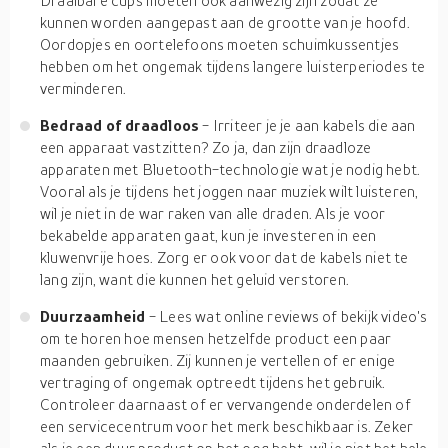
Draaibare cups moeten ook aanwezig zijn zodat ze
kunnen worden aangepast aan de grootte van je hoofd.
Oordopjes en oortelefoons moeten schuimkussentjes
hebben om het ongemak tijdens langere luisterperiodes te
verminderen.
Bedraad of draadloos
- Irriteer je je aan kabels die aan
een apparaat vastzitten? Zo ja, dan zijn draadloze
apparaten met Bluetooth-technologie wat je nodig hebt.
Vooral als je tijdens het joggen naar muziek wilt luisteren,
wil je niet in de war raken van alle draden. Als je voor
bekabelde apparaten gaat, kun je investeren in een
kluwenvrije hoes. Zorg er ook voor dat de kabels niet te
lang zijn, want die kunnen het geluid verstoren.
Duurzaamheid
- Lees wat online reviews of bekijk video's
om te horen hoe mensen hetzelfde product een paar
maanden gebruiken. Zij kunnen je vertellen of er enige
vertraging of ongemak optreedt tijdens het gebruik.
Controleer daarnaast of er vervangende onderdelen of
een servicecentrum voor het merk beschikbaar is. Zeker