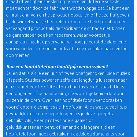
draad of veiligheidsbekleding repareren. Interne schade
moet echter door de fabrikant worden opgelost. Je kunt een
e-mail schrijven en het product opsturen of het zelf afgeven
bij de winkel waar je het hebt gekocht. Je hebt recht op een
vervangend product als de fabrikant de schade niet binnen
de garantieperiode kan repareren. Maar voordat je
aanspraak maakt op vervanging, moet je eerst de algemene
voorwaarden in de online polis of in de gedrukte handleiding
doornemen.
Kan een hoofdtelefoon hoofdpijn veroorzaken?
Ja, en dat is als je een uur of twee onafgebroken luide muziek
afspeelt. Studies beweren zelfs dat langdurig luisteren naar
muziek met een hoofdtelefoon tinnitus veroorzaakt. Dit is
een ongeneeslijke aandoening die wordt gekenmerkt door
suizen in de oren. Over-ear hoofdtelefoons veroorzaken
vooral externe compressie-hoofdpijn. Alles wat te veel is, is
gevaarlijk, dus ken je beperkingen als je deze gadgets
gebruikt. Als je een professionele gamer of
geluidskunstenaar bent, of iemand die langere tijd een
hoofdtelefoon moet gebruiken, raadpleeg dan je arts voor