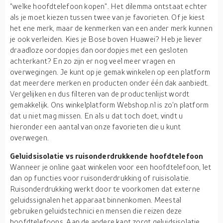
"welke hoofdtelefoon kopen". Het dilemma ontstaat echter
als je moet kiezen tussen twee van je favorieten. Of je kiest
het ene merk, maar de kenmerken van een ander merk kunnen
je ook verleiden. Kies je Bose boven Huawei? Heb je liever
draadloze oordopjes dan oordopjes met een gesloten
achterkant? En zo zijn er nog veel meer vragen en
overwegingen. Je kunt op je gemak winkelen op een platform
dat meerdere merken en producten onder één dak aanbiedt.
Vergelijken en dus filteren van de productenlijst wordt
gemakkelijk. Ons winkelplatform Webshop.nl is zo'n platform
dat u niet mag missen. En als u dat toch doet, vindt u
hieronder een aantal van onze favorieten die u kunt
overwegen.
Geluidsisolatie vs ruisonderdrukkende hoofdtelefoon
Wanneer je online gaat winkelen voor een hoofdtelefoon, let
dan op functies voor ruisonderdrukking of ruisisolatie.
Ruisonderdrukking werkt door te voorkomen dat externe
geluidssignalen het apparaat binnenkomen. Meestal
gebruiken geluidstechnici en mensen die reizen deze
hoofdtelefoons. Aan de andere kant zorgt geluidsisolatie