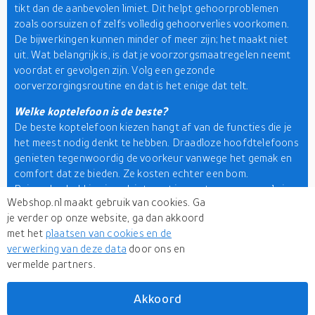
tikt dan de aanbevolen limiet. Dit helpt gehoorproblemen
zoals oorsuizen of zelfs volledig gehoorverlies voorkomen.
De bijwerkingen kunnen minder of meer zijn; het maakt niet
uit. Wat belangrijk is, is dat je voorzorgsmaatregelen neemt
voordat er gevolgen zijn. Volg een gezonde
oorverzorgingsroutine en dat is het enige dat telt.
Welke koptelefoon is de beste?
De beste koptelefoon kiezen hangt af van de functies die je
het meest nodig denkt te hebben. Draadloze hoofdtelefoons
genieten tegenwoordig de voorkeur vanwege het gemak en
comfort dat ze bieden. Ze kosten echter een bom.
Ruisonderdrukking is ook iets wat je moet overwegen als je
Webshop.nl maakt gebruik van cookies. Ga
de beste luisterervaring wilt hebben. Als je online winkelt, ga
je verder op onze website, ga dan akkoord
dan voor een merktoestel om het beste van twee werelden
met het
plaatsen van cookies en de
te krijgen. Onze
zoekmachine voor detailhandel
kan je
verwerking van deze data
door ons en
aankoop beperken zoals jij dat wilt. Tips en trucs op deze
vermelde partners.
pagina en meerdere varianten op ons platform kunnen je
winkelrit tot een naadloze ervaring maken. Kijk nu en zie
interessante producten die je winkelwagentje waard zijn.
Akkoord