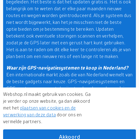
begeleiden. Het beste is dat het updaten gratis is. Het is ook
belangrijk om te weten dat er elke paar maanden nieuwe
routes en wegen worden geïntroduceerd. Als je systeem dus
niet wordt bijgewerkt, kan het je misschien niet de beste
optie bieden om je bestemming te bereiken. Updaten
betekent ook eventuele storingen scannen en verhelpen,
zodat je de GPS later met een gerust hart kunt gebruiken.
Het is aan te raden om dit elke keer te controleren als je van
plan bent om een nieuwe reis of een lange rit te maken.
Waar zijn GPS-navigatiesystemen te koop in Nederland?
Een internationale markt zoals die van Nederland wemelt van
de beste gadgets naar keuze. GPS-navigatiesystemen en
GPS-systemen voor auto's zijn standaard en ook populair.
Webshop.nl maakt gebruik van cookies. Ga
Enkele van de beste merken die u kunt overwegen zijn
je verder op onze website, ga dan akkoord
Garmin, Sygic, Tomtom, Motionx, Furuno, Junsun, Navigon,
met het
plaatsen van cookies en de
Lowrance en nog veel meer. Hier op Webshop.nl vindt u meer
verwerking van deze data
door ons en
dan 500 gerenommeerde online winkels die ze aanbieden
vermelde partners.
tegen verbazingwekkend lage prijzen. U kunt uw keuzes ook
filteren op basis van uw voorkeuren. Dus blader vandaag nog
door onze
productzoekmachine
!
Akkoord