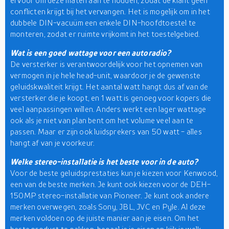
ervoor om deze maten aan te houden, zodat de klant geen
conflicten krijgt bij het vervangen. Het is mogelijk om in het
dubbele DIN-vacuüm een enkele DIN-hoofdtoestel te
monteren, zodat er ruimte vrijkomt in het toestelgebied.
Wat is een goed wattage voor een autoradio?
De versterker is verantwoordelijk voor het opnemen van
vermogen in je hele head-unit, waardoor je de gewenste
geluidskwaliteit krijgt. Het aantal watt hangt dus af van de
versterker die je koopt, en 1 watt is genoeg voor kopers die
veel aanpassingen willen. Anders werkt een lager wattage
ook als je niet van plan bent om het volume veel aan te
passen. Maar er zijn ook luidsprekers van 50 watt - alles
hangt af van je voorkeur.
Welke stereo-installatie is het beste voor in de auto?
Voor de beste geluidsprestaties kun je kiezen voor Kenwood,
een van de beste merken. Je kunt ook kiezen voor de DEH-
150MP stereo-installatie van Pioneer. Je kunt ook andere
merken overwegen, zoals Sony, JBL, JVC en Pyle. Al deze
merken voldoen op de juiste manier aan je eisen. Om het