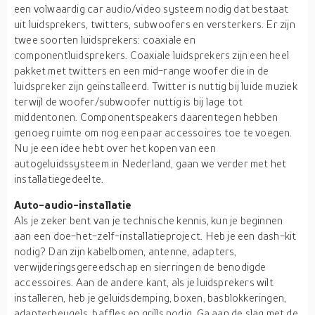
een volwaardig car audio/video systeem nodig dat bestaat
uit luidsprekers, twitters, subwoofers en versterkers. Er zijn
twee soorten luidsprekers: coaxiale en
componentluidsprekers. Coaxiale luidsprekers zijn een heel
pakket met twitters en een mid-range woofer die in de
luidspreker zijn geïnstalleerd. Twitter is nuttig bij luide muziek
terwijl de woofer/subwoofer nuttig is bij lage tot
middentonen. Componentspeakers daarentegen hebben
genoeg ruimte om nog een paar accessoires toe te voegen.
Nu je een idee hebt over het kopen van een
autogeluidssysteem in Nederland, gaan we verder met het
installatiegedeelte.
Auto-audio-installatie
Als je zeker bent van je technische kennis, kun je beginnen
aan een doe-het-zelf-installatieproject. Heb je een dash-kit
nodig? Dan zijn kabelbomen, antenne, adapters,
verwijderingsgereedschap en sierringen de benodigde
accessoires. Aan de andere kant, als je luidsprekers wilt
installeren, heb je geluidsdemping, boxen, basblokkeringen,
adapterbeugels, baffles en grills nodig. Ga aan de slag met de