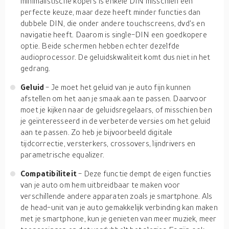
minimalistische kopers is enkele DIN misschien een
perfecte keuze, maar deze heeft minder functies dan
dubbele DIN, die onder andere touchscreens, dvd's en
navigatie heeft. Daarom is single-DIN een goedkopere
optie. Beide schermen hebben echter dezelfde
audioprocessor. De geluidskwaliteit komt dus niet in het
gedrang.
Geluid
- Je moet het geluid van je auto fijn kunnen
afstellen om het aan je smaak aan te passen. Daarvoor
moet je kijken naar de geluidsregelaars, of misschien ben
je geïnteresseerd in de verbeterde versies om het geluid
aan te passen. Zo heb je bijvoorbeeld digitale
tijdcorrectie, versterkers, crossovers, lijndrivers en
parametrische equalizer.
Compatibiliteit
- Deze functie dempt de eigen functies
van je auto om hem uitbreidbaar te maken voor
verschillende andere apparaten zoals je smartphone. Als
de head-unit van je auto gemakkelijk verbinding kan maken
met je smartphone, kun je genieten van meer muziek, meer