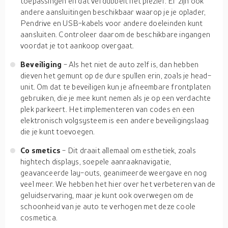
toepassingen en dat verdubbelt het plezier. Er zijn ook
andere aansluitingen beschikbaar waarop je je oplader,
Pendrive en USB-kabels voor andere doeleinden kunt
aansluiten. Controleer daarom de beschikbare ingangen
voordat je tot aankoop overgaat.
Beveiliging
- Als het niet de auto zelf is, dan hebben
dieven het gemunt op de dure spullen erin, zoals je head-
unit. Om dat te beveiligen kun je afneembare frontplaten
gebruiken, die je mee kunt nemen als je op een verdachte
plek parkeert. Het implementeren van codes en een
elektronisch volgsysteem is een andere beveiligingslaag
die je kunt toevoegen.
Co
smetics
- Dit draait allemaal om esthetiek, zoals
hightech displays, soepele aanraaknavigatie,
geavanceerde lay-outs, geanimeerde weergave en nog
veel meer. We hebben het hier over het verbeteren van de
geluidservaring, maar je kunt ook overwegen om de
schoonheid van je auto te verhogen met deze coole
cosmetica.