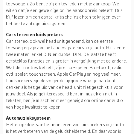
toevoegen. Zo ben je blij en tevreden met je aankoop. We
willen dat je een geweldige online aankoopreis beleeft. Dus
blijf lezen om een aantal kritische inzichten te krijgen over
het beste autogeluidssysteem.
Car stereo en luidsprekers
Car stereo, ook wel head unit genoemd, kan de eerste
toevoeging zijn aan het audiosysteem van je auto. Hij is er in
twee maten: enkel DIN en dubbel DIN. De laatste heeft
eersteklas functies en is groter in vergelijking met de andere.
Wat de functies betreft, zijn er cd-speler, Bluetooth, radio,
dvd-speler, touchscreen, Apple CarPlay en nog veel meer.
Luidsprekers zijn de volgende upgrade waar je aan kunt
denken als het geluid van de head-unit niet geschikt is voor
jouw doel. Als je geïnteresseerd bent in muziek en niet in
teksten, ben je misschien meer geneigd om online car audio
van hoge kwaliteit te kopen.
Automuzieksysteem
Het enige doel van het monteren van luidsprekers in je auto
is het verbeteren van de geluidshelderheid. En daarvoor is