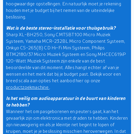
hoogwaardige opstellingen. En natuurlijk moet je rekening
houden met je budget bij het nemen van de uiteindelijke
beslissing.
Wat is de beste stereo-installatie voor thuisgebruik?
Sharp XL-BH250, Sony CMTSBT100 Micro Muziek
Systeem, Yamaha MCR-232BL Micro Component Systeem,
Onkyo CS-265(B) CD Hi-Fi Mini Systeem, Philips
BTM2180/37 Micro Muziek Systeem en Sony MHCEC619iP
120-Watt Muziek Systeem zijn enkele van de best
beoordeelde van dit moment. Alles hangt echter af van je
wensen en het merk dat bij je budget past. Bekijk voor een
breed scala aan opties het aanbod hier op onze
productzoekmachine
.
Is het veilig om audioapparatuur in de buurt van kinderen
te hebben?
Wanneer het om pasgeborenen en peuters gaat, kan het
gevaarlijk zijn om elektronica met draden te hebben. Kinderen
zijn nieuwsgierig en als je kleintje net begint te lopen of
kruipen, moet je je beslissing misschien heroverwegen. In dat