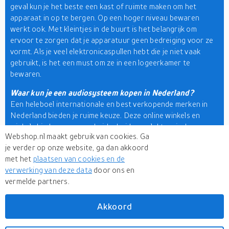
geval kun je het beste een kast of ruimte maken om het
apparaat in op te bergen. Op een hoger niveau bewaren
werkt ook. Met kleintjes in de buurt is het belangrijk om
ervoor te zorgen dat je apparatuur geen bedreiging voor ze
vormt. Als je veel elektronicaspullen hebt die je niet vaak
gebruikt, is het een must om ze in een logeerkamer te
bewaren.
Waar kun je een audiosysteem kopen in Nederland?
Een heleboel internationale en best verkopende merken in
Nederland bieden je ruime keuze. Deze online winkels en
winkels bieden een verscheidenheid aan elektronische
Webshop.nl maakt gebruik van cookies. Ga
accessoires. Deze omvatten cd-spelers & recorders, dab-
je verder op onze website, ga dan akkoord
radio's, home cinema,
koptelefoons
, draaitafels, MP3, AV-
met het
plaatsen van cookies en de
ontvangers, luidsprekers, stands, tuners, versterkers,
verwerking van deze data
door ons en
voicerecorders en
portabele luidsprekers
. Enkele goede
vermelde partners.
merken zijn Promate, Merlin, Beats, JBL, Sony, LG, Samsung,
Philips, Harman en JVC. Ontdek al deze merken of nog meer
op ons platform. Kijk nu!
Akkoord