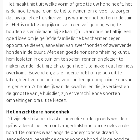
Het maakt niet uit welke vorm of grootte uw hond heeft, het
is de moeite waard om de tijd te nemen om ervoor te zorgen
dat uw geliefde huisdier veilig is wanneer het buiten in de tuin
is. Het is ook belangrijk om ze in een veilige omgeving te
houden als er niemand bij ze kan zijn. Daarom is het altijd een
goed idee om je geliefde familielid te beschermen tegen
opportune dieven, aanvallen van zwerfhonden of zwervende
honden in de buurt. Met een goede hondenomheining kunt u
hem loslaten in de tuin om te spelen, rennen en plezier te
maken zonder dat hij zich zorgen hoeft te maken dat hem iets
overkomt. Bovendien, als je moeite hebt om je pup uit te
laten, biedt een omheining voor buiten genoeg ruimte om van
te genieten. Afhankelijk van de kwaliteiten die je verkiest en
de grootte van je huisdier, zijn er verschillende soorten
omheiningen om uit te kiezen.
Het onzichtbare hondenhek
Dit zijn elektrische afrasteringen die ondergronds worden
geïnstalleerd met een ontvangerhalsband om de nek van de
hond. De omtrek waarlangs de ondergrondse draad is
aangesloten, bepaalt de grens voor de hond. Als de hond te