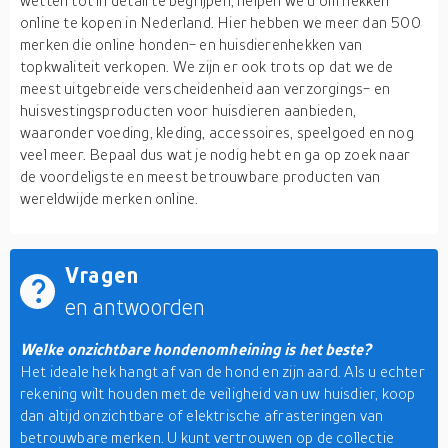
wetten tot in detail te begrijpen, helpen we u om hekken
online te kopen in Nederland. Hier hebben we meer dan 500
merken die online honden- en huisdierenhekken van
topkwaliteit verkopen. We zijn er ook trots op dat we de
meest uitgebreide verscheidenheid aan verzorgings- en
huisvestingsproducten voor huisdieren aanbieden,
waaronder voeding, kleding, accessoires, speelgoed en nog
veel meer. Bepaal dus wat je nodig hebt en ga op zoek naar
de voordeligste en meest betrouwbare producten van
wereldwijde merken online.
Vragen
en antwoorden
Welke onzichtbare hondenomheining is het beste?
Het ideale hek hangt af van de hond en zijn aard. Als u echter
rekening wilt houden met de veiligheid van uw huisdier, koop
dan altijd onzichtbare of elektrische afrasteringen van
betrouwbare merken. U kunt vertrouwen op de collectie