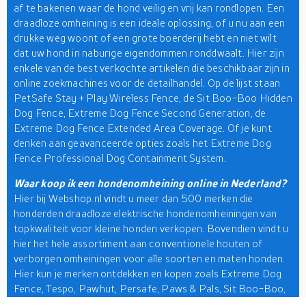
af te bakenen waar de hond veilig en vrij kan rondlopen. Een
draadloze omheining is een ideale oplossing, of u nu aan een
drukke weg woont of een grote boerderij hebt en niet wilt
dat uw hond in naburige eigendommen ronddwaalt. Hier zijn
enkele van de best verkochte artikelen die beschikbaar zijn in
online zoekmachines voor de detailhandel. Op de lijst staan
PetSafe Stay + Play Wireless Fence, de Sit Boo-Boo Hidden
Dog Fence, Extreme Dog Fence Second Generation, de
Extreme Dog Fence Extended Area Coverage. Of je kunt
denken aan geavanceerde opties zoals het Extreme Dog
Fence Professional Dog Containment System.
Waar koop ik een hondenomheining online in Nederland?
Hier bij Webshop.nl vindt u meer dan 500 merken die
honderden draadloze elektrische hondenomheiningen van
topkwaliteit voor kleine honden verkopen. Bovendien vindt u
hier het hele assortiment aan conventionele houten of
verborgen omheiningen voor alle soorten en maten honden.
Hier kun je merken ontdekken en kopen zoals Extreme Dog
Fence, Tespo, Pawhut, Persafe, Paws & Pals, Sit Boo-Boo,
Oypla, Ellie Bo en Sport-Dog. Bovendien kun je genieten van