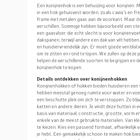
Een konijnenhok is een behuizing voor konijnen. 
in een hok gehuisvest worden, zoals cavia's en fre
frame met metalen gaas aan de voorkant. Maar de
verschillen. Sommige hebben bijvoorbeeld een st
een gaasvloer die echt slecht is voor konijnenv
dakspanen, terwijl andere een dak van vilt hebben.
en huisdiervriendelijk zijn. Er moet goede ventilat
om te zitten en rond te lopen. We zullen op deze 
helpen de verschillende soorten te begrijpen en d
konijnenhok te kopen.
Details ontdekken over konijnenhokken
Konijnenhokken of hokken bieden huisdieren een ve
hebben meestal genoeg ruimte voor water en voed
een beschutte plek om zich te verstoppen. Zo blij
katten en andere dieren. Je vindt deze hutten in 
basis van materiaal, constructie, grootte, vorm e
enkele van de meest gebruikte materialen. Van kle
te kiezen. Kies een passend formaat, afhankelijk 
je hebt. Een gemakkelijk schoon te maken hok bie