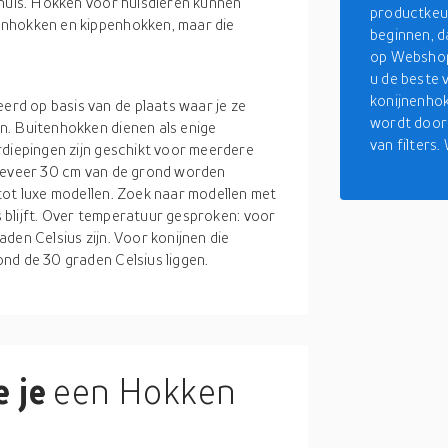
shuis. Hokken voor huisdieren kunnen
productkeuze
enhokken en kippenhokken, maar die
beginnen, d
op Webshop.
u de beste 
konijnenhok
rd op basis van de plaats waar je ze
wordt door 
n. Buitenhokken dienen als enige
van filters
rdiepingen zijn geschikt voor meerdere
ngeveer 30 cm van de grond worden
tot luxe modellen. Zoek naar modellen met
is blijft. Over temperatuur gesproken: voor
den Celsius zijn. Voor konijnen die
nd de 30 graden Celsius liggen.
 je
een Hokken