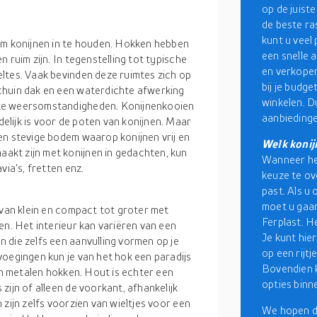
op de juiste
de beste r
kunt u veel
om konijnen in te houden. Hokken hebben
een snelle 
 ruim zijn. In tegenstelling tot typische
en verkoper
ltes. Vaak bevinden deze ruimtes zich op
bij je budge
chuin dak en een waterdichte afwerking
winkelen. D
hte weersomstandigheden. Konijnenkooien
aanbieding
lijk is voor de poten van konijnen. Maar
en stevige bodem waarop konijnen vrij en
Welk konij
kt zijn met konijnen in gedachten, kun
Wanneer het
via's, fretten enz.
keuze te ov
past. Als u
moet u gaan
 van klein en compact tot groter met
Ferplast. He
en. Het interieur kan variëren van een
Je kunt hie
 die zelfs een aanvulling vormen op je
op een rijtj
voegingen kun je van het hok een paradijs
Bovendien k
 en metalen hokken. Hout is echter een
opties binn
zijn of alleen de voorkant, afhankelijk
zijn zelfs voorzien van wieltjes voor een
We hopen da