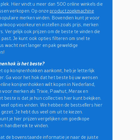
 plek. Hier vindt u meer dan 500 online winkels die
assen verkopen. Op onze
productzoekmachine
 populaire merken vinden. Bovendien kunt je voor
aankoop voorkeuren instellen zoals prijs, merken
s. Vergelijk ook prijzen om de beste te vinden die
t past. Je kunt ook opties filteren om snel te
us wacht niet langer en pak geweldige
en!
nenhok is het beste?
 op konijnenhokken aankomt, heb je letterlijk
er. Ga voor het hok dat het beste bij uw wensen
 online konijnenhokken wilt kopen in Nederland,
 voor merken als Trixie, Pawhut, Merax en
t beste is dat je hun collecties hier kunt bekijken.
r veel opties vinden. We hebben de bestsellers hier
e gezet. Je hebt dus veel om uit te kiezen.
unt je hier prijzen vergelijken om goedkope
en handbereik te vinden.
t de bovenstaande informatie je naar de juiste