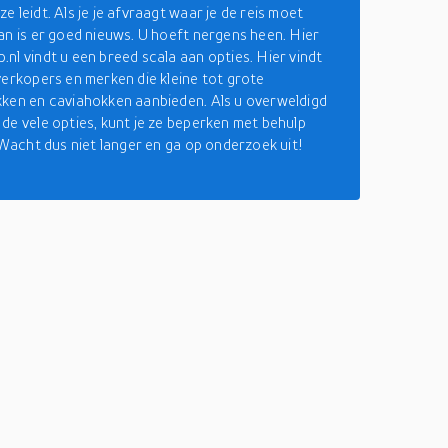
 leidt. Als je je afvraagt waar je de reis moet
an is er goed nieuws. U hoeft nergens heen. Hier
nl vindt u een breed scala aan opties. Hier vindt
verkopers en merken die kleine tot grote
ken en caviahokken aanbieden. Als u overweldigd
de vele opties, kunt je ze beperken met behulp
. Wacht dus niet langer en ga op onderzoek uit!