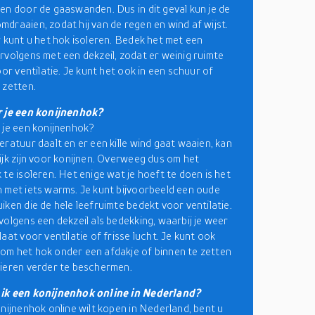
en door de gaaswanden. Dus in dit geval kun je de
draaien, zodat hij van de regen en wind af wijst.
r kunt u het hok isoleren. Bedek het met een
rvolgens met een dekzeil, zodat er weinig ruimte
oor ventilatie. Je kunt het ook in een schuur of
 zetten.
r je een konijnenhok?
 je een konijnenhok?
eratuur daalt en er een kille wind gaat waaien, kan
ijk zijn voor konijnen. Overweeg dus om het
 te isoleren. Het enige wat je hoeft te doen is het
 met iets warms. Je kunt bijvoorbeeld een oude
iken die de hele leefruimte bedekt voor ventilatie.
volgens een dekzeil als bedekking, waarbij je weer
aat voor ventilatie of frisse lucht. Je kunt ook
m het hok onder een afdakje of binnen te zetten
ieren verder te beschermen.
ik een konijnenhok online in Nederland?
onijnenhok online wilt kopen in Nederland, bent u