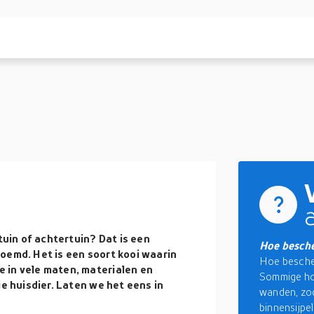
tuin of achtertuin? Dat is een
Hoe besche
oemd. Het is een soort kooi waarin
Hoe besche
 in vele maten, materialen en
Sommige ho
je huisdier. Laten we het eens in
wanden, zod
binnensijpe