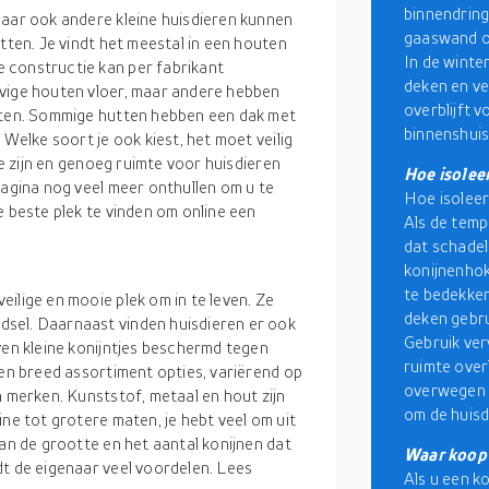
binnendring
Maar ook andere kleine huisdieren kunnen
gaaswand om
tten. Je vindt het meestal in een houten
In de winte
 constructie kan per fabrikant
deken en ve
evige houten vloer, maar andere hebben
overblijft v
oeten. Sommige hutten hebben een dak met
binnenshuis
 Welke soort je ook kiest, het moet veilig
ie zijn en genoeg ruimte voor huisdieren
Hoe isolee
pagina nog veel meer onthullen om u te
Hoe isoleer
e beste plek te vinden om online een
Als de temp
dat schadel
konijnenhok
te bedekken
ilige en mooie plek om in te leven. Ze
deken gebru
sel. Daarnaast vinden huisdieren er ook
Gebruik ver
ven kleine konijntjes beschermd tegen
ruimte overl
een breed assortiment opties, variërend op
overwegen o
n merken. Kunststof, metaal en hout zijn
om de huisd
ine tot grotere maten, je hebt veel om uit
van de grootte en het aantal konijnen dat
Waar koop 
dt de eigenaar veel voordelen. Lees
Als u een k