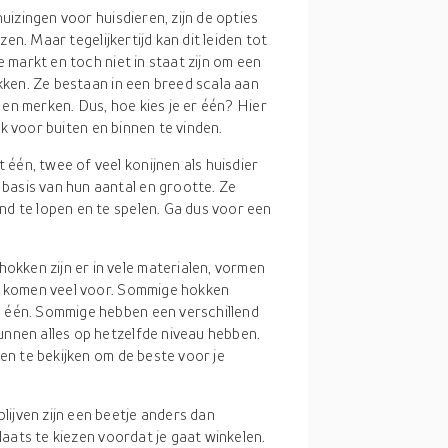
izingen voor huisdieren, zijn de opties
en. Maar tegelijkertijd kan dit leiden tot
markt en toch niet in staat zijn om een
ken. Ze bestaan in een breed scala aan
 en merken. Dus, hoe kies je er één? Hier
ok voor buiten en binnen te vinden.
t één, twee of veel konijnen als huisdier
asis van hun aantal en grootte. Ze
d te lopen en te spelen. Ga dus voor een
hokken zijn er in vele materialen, vormen
en komen veel voor. Sommige hokken
 één. Sommige hebben een verschillend
nnen alles op hetzelfde niveau hebben.
ten te bekijken om de beste voor je
lijven zijn een beetje anders dan
plaats te kiezen voordat je gaat winkelen.