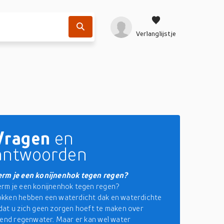
Verlanglijstje
Vragen
en
antwoorden
rm je een konijnenhok tegen regen?
rm je een konijnenhok tegen regen?
kken hebben een waterdicht dak en waterdichte
at u zich geen zorgen hoeft te maken over
lend regenwater. Maar er kan wel water