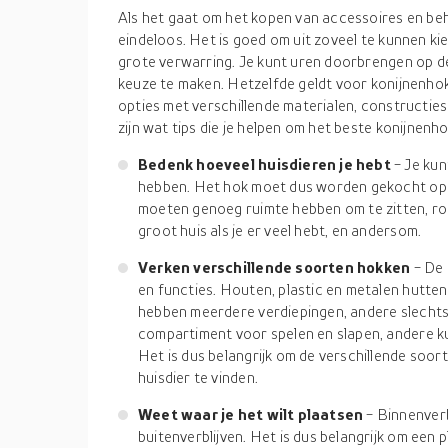
Als het gaat om het kopen van accessoires en behu
eindeloos. Het is goed om uit zoveel te kunnen kiez
grote verwarring. Je kunt uren doorbrengen op de 
keuze te maken. Hetzelfde geldt voor konijnenhok
opties met verschillende materialen, constructies
zijn wat tips die je helpen om het beste konijnenh
Bedenk hoeveel huisdieren je hebt
- Je kun
hebben. Het hok moet dus worden gekocht op b
moeten genoeg ruimte hebben om te zitten, ron
groot huis als je er veel hebt, en andersom.
Verken verschillende soorten hokken
- De 
en functies. Houten, plastic en metalen hutt
hebben meerdere verdiepingen, andere slechts
compartiment voor spelen en slapen, andere ku
Het is dus belangrijk om de verschillende soor
huisdier te vinden.
Weet waar je het wilt plaatsen
- Binnenverb
buitenverblijven. Het is dus belangrijk om een 