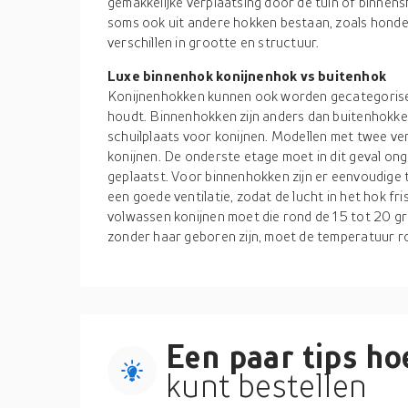
gemakkelijke verplaatsing door de tuin of binnen
soms ook uit andere hokken bestaan, zoals hond
verschillen in grootte en structuur.
Luxe binnenhok konijnenhok vs buitenhok
Konijnenhokken kunnen ook worden gecategorisee
houdt. Binnenhokken zijn anders dan buitenhokke
schuilplaats voor konijnen. Modellen met twee ve
konijnen. De onderste etage moet in dit geval o
geplaatst. Voor binnenhokken zijn er eenvoudige 
een goede ventilatie, zodat de lucht in het hok fr
volwassen konijnen moet die rond de 15 tot 20 gra
zonder haar geboren zijn, moet de temperatuur ro
Een paar tips hoe
kunt bestellen