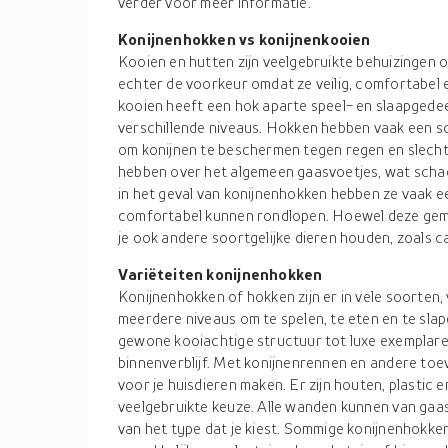
verder voor meer informatie.
Konijnenhokken vs konijnenkooien
Kooien en hutten zijn veelgebruikte behuizingen 
echter de voorkeur omdat ze veilig, comfortabel en
kooien heeft een hok aparte speel- en slaapgedee
verschillende niveaus. Hokken hebben vaak een s
om konijnen te beschermen tegen regen en slec
hebben over het algemeen gaasvoetjes, wat schade
in het geval van konijnenhokken hebben ze vaak e
comfortabel kunnen rondlopen. Hoewel deze gemaa
je ook andere soortgelijke dieren houden, zoals ca
Variëteiten konijnenhokken
Konijnenhokken of hokken zijn er in vele soorten,
meerdere niveaus om te spelen, te eten en te slap
gewone kooiachtige structuur tot luxe exemplaren
binnenverblijf. Met konijnenrennen en andere toe
voor je huisdieren maken. Er zijn houten, plastic
veelgebruikte keuze. Alle wanden kunnen van gaas 
van het type dat je kiest. Sommige konijnenhokken 