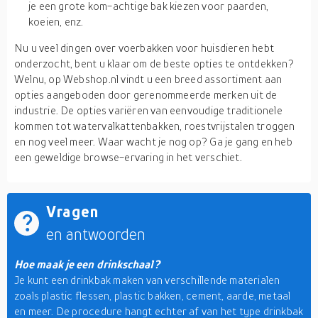
je een grote kom-achtige bak kiezen voor paarden,
koeien, enz.
Nu u veel dingen over voerbakken voor huisdieren hebt
onderzocht, bent u klaar om de beste opties te ontdekken?
Welnu, op Webshop.nl vindt u een breed assortiment aan
opties aangeboden door gerenommeerde merken uit de
industrie. De opties variëren van eenvoudige traditionele
kommen tot watervalkattenbakken, roestvrijstalen troggen
en nog veel meer. Waar wacht je nog op? Ga je gang en heb
een geweldige browse-ervaring in het verschiet.
Vragen
en antwoorden
Hoe maak je een drinkschaal?
Je kunt een drinkbak maken van verschillende materialen
zoals plastic flessen, plastic bakken, cement, aarde, metaal
en meer. De procedure hangt echter af van het type drinkbak