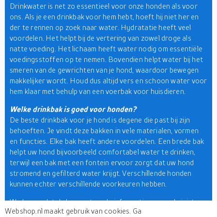
Drinkwater is net zo essentieel voor onze honden als voor
ons. Als je een drinkbak voor hem hebt, hoeft hij niet her en
der te rennen op zoek naar water. Hydratatie heeft veel
voordelen. Het helpt bij de vertering van zowel droge als
natte voeding. Het lichaam heeft water nodig om essentiële
voedingsstoffen op te nemen. Bovendien helpt water bij het
smeren van de gewrichten van je hond, waardoor bewegen
makkelijker wordt. Houd dus altijd vers en schoon water voor
hem klaar met behulp van een voerbak voor huisdieren.
Welke drinkbak is goed voor honden?
De beste drinkbak voor je hond is degene die past bij zijn
behoeften. Je vindt deze bakken in vele materialen, vormen
en functies. Elke bak heeft andere voordelen. Een brede bak
helpt uw hond bijvoorbeeld comfortabel water te drinken,
terwijl een bak met een fontein ervoor zorgt dat uw hond
stromend en gefilterd water krijgt. Verschillende honden
kunnen echter verschillende voorkeuren hebben.
We hopen dat de bovenstaande informatie u naar de juiste
Webshop.nl maakt gebruik van cookies. Ga
productkeuze leidt. Als je je afvraagt waar je moet beginnen,