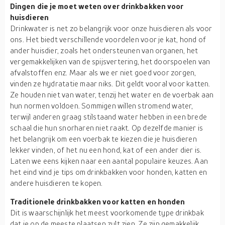
Dingen die je moet weten over drinkbakken voor
huisdieren
Drinkwater is net zo belangrijk voor onze huisdieren als voor
ons. Het biedt verschillende voordelen voor je kat, hond of
ander huisdier, zoals het ondersteunen van organen, het
vergemakkelijken van de spijsvertering, het doorspoelen van
afvalstoffen enz. Maar als we er niet goed voor zorgen,
vinden ze hydratatie maar niks. Dit geldt vooral voor katten.
Ze houden niet van water, tenzij het water en de voerbak aan
hun normen voldoen. Sommigen willen stromend water,
terwijl anderen graag stilstaand water hebben in een brede
schaal die hun snorharen niet raakt. Op dezelfde manier is
het belangrijk om een voerbak te kiezen die je huisdieren
lekker vinden, of het nu een hond, kat of een ander dier is.
Laten we eens kijken naar een aantal populaire keuzes. Aan
het eind vind je tips om drinkbakken voor honden, katten en
andere huisdieren te kopen.
Traditionele drinkbakken voor katten en honden
Dit is waarschijnlijk het meest voorkomende type drinkbak
dat je op de meeste plaatsen zult zien. Ze zijn gemakkelijk