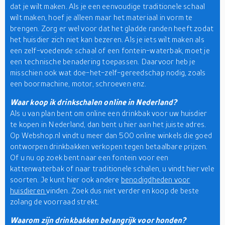
dat je wilt maken. Als je een eenvoudige traditionele schaal
wilt maken, hoef je alleen maar het materiaal in vorm te
brengen. Zorg er wel voor dat het gladde randen heeft zodat
het huisdier zich niet kan bezeren. Als je iets wilt maken als
een zelf-voedende schaal of een fontein-waterbak, moet je
een technische benadering toepassen. Daarvoor heb je
misschien ook wat doe-het-zelf-gereedschap nodig, zoals
een boormachine, motor, schroeven enz.
Waar koop ik drinkschalen online in Nederland?
Als u van plan bent om online een drinkbak voor uw huisdier
te kopen in Nederland, dan bent u hier aan het juiste adres.
Op Webshop.nl vindt u meer dan 500 online winkels die goed
ontworpen drinkbakken verkopen tegen betaalbare prijzen.
Of u nu op zoek bent naar een fontein voor een
kattenwaterbak of naar traditionele schalen, u vindt hier vele
soorten. Je kunt hier ook andere
benodigdheden voor
huisdieren
vinden. Zoek dus niet verder en koop de beste
zolang de voorraad strekt.
Waarom zijn drinkbakken belangrijk voor honden?