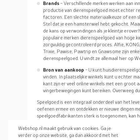
Brands
- Verschillende merken werken aan inno
productie van dierenspeelgoed moet echter 
factoren. Een slechte materiaalkeuze of een sl
Stel dat je een hamsterwiel hebt gekocht. Maa
de kans op verwondingen als je kleintje erov
populaire merken dierenspeelgoed van hoge kw
zorgvuldig gecontroleerd proces. Alfie, KONG
Trixie, Pawise, Pawtrip en Gnawsome zijn enke
dierenspeelgoed. U vindt ze allemaal hier op W
Bron van aankoop
- U kunt huisdierenspeelgo
vinden. In plaatselijke winkels kunt u echter m
kant zijn er veel online winkels met een groot a
vingerbewegingen kunt bereiken. Overweeg dus 
Speelgoed is een integraal onderdeel van het leven
oefenen ermee en ontdekken er nieuwe dingen me
speelgoedfabrikanten sterk is toegenomen, kan h
zijn om er een uit te kiezen. Als je de bovenstaa
Webshop.nl maakt gebruik van cookies. Ga je
je het proces soepeler laten verlopen. Als u zich
verder op onze website, ga dan akkoord met het
beginnen, log dan in op Webshop.nl. Op onze pro