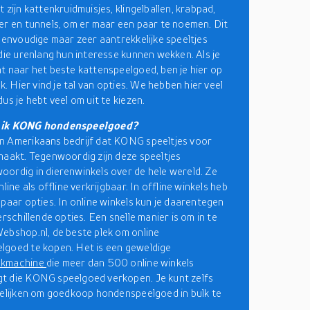
 zijn kattenkruidmuisjes, klingelballen, krabpad,
er en tunnels, om er maar een paar te noemen. Dit
 eenvoudige maar zeer aantrekkelijke speeltjes
 die urenlang hun interesse kunnen wekken. Als je
t naar het beste kattenspeelgoed, ben je hier op
ek. Hier vind je tal van opties. We hebben hier veel
us je hebt veel om uit te kiezen.
 ik KONG hondenspeelgoed?
n Amerikaans bedrijf dat KONG speeltjes voor
maakt. Tegenwoordig zijn deze speeltjes
ordig in dierenwinkels over de hele wereld. Ze
nline als offline verkrijgbaar. In offline winkels heb
 paar opties. In online winkels kun je daarentegen
erschillende opties. Een snelle manier is om in te
ebshop.nl, de beste plek om online
goed te kopen. Het is een geweldige
ekmachine
die meer dan 500 online winkels
t die KONG speelgoed verkopen. Je kunt zelfs
gelijken om goedkoop hondenspeelgoed in bulk te