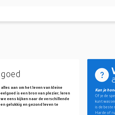
lgoed
 alles aan om het leven van kleine
Kan je hon
elgoed is een bron van plezier, leren
Of je de sp
 we eens kijken naar de verschillende
kunt wassen
een gelukkig en gezond leven te
is de beste
Harde of ru