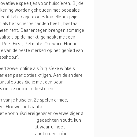
vatieve speeltjes voor huisdieren. Bij de
rekening worden gehouden met bepaalde
echt fabricageproces kan ellendig zijn.
r als het scherpe randen heeft, bestaat
erheen rent. Daarentegen brengen sommige
aliteit op de markt, gemaakt met een
, Pets First, Petmate, Outward Hound,
le van de beste merken op het gebied van
ebshop.nl.
ed zowel online als in fysieke winkels
aar een paar opties krijgen. Aan de andere
antal opties die je met een paar
om ze online te bestellen.
 van je huisdier. Ze spelen ermee,
e. Hoewel het aantal
et voor huisdiereigenaren overweldigend
nde overwegingen in gedachten houdt, kun
 nog steeds afvraagt waar u moet
ductzoekmachine vindt u een ruim