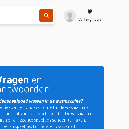
Verlanglijstje
Vragen
en
antwoorden
denspeelgoed wassen in de wasmachine?
eeltjes van je hond wel of niet in de wasmachine
, hangt af van het soort speeltje. De wasmachine
 manier om zachte speeltjes schoon te maken.
bberen speeltjes kun je laten wassen of