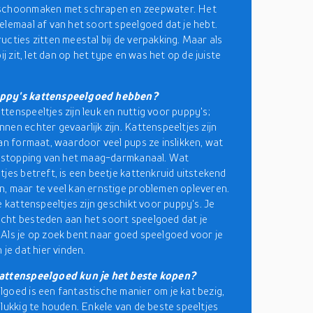
schoonmaken met schrapen en zeepwater. Het
elemaal af van het soort speelgoed dat je hebt.
ucties zitten meestal bij de verpakking. Maar als
bij zit, let dan op het type en was het op de juiste
ppy's kattenspeelgoed hebben?
tenspeeltjes zijn leuk en nuttig voor puppy's;
nen echter gevaarlijk zijn. Kattenspeeltjes zijn
van formaat, waardoor veel pups ze inslikken, wat
erstopping van het maag-darmkanaal. Wat
tjes betreft, is een beetje kattenkruid uitstekend
, maar te veel kan ernstige problemen opleveren.
e kattenspeeltjes zijn geschikt voor puppy's. Je
ht besteden aan het soort speelgoed dat je
Als je op zoek bent naar goed speelgoed voor je
 je dat hier vinden.
attenspeelgoed kun je het beste kopen?
goed is een fantastische manier om je kat bezig,
elukkig te houden. Enkele van de beste speeltjes