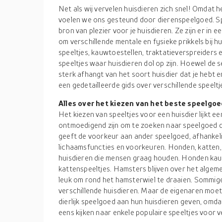
Net als wij vervelen huisdieren zich snel! Omdat het
voelen we ons gesteund door dierenspeelgoed. Sp
bron van plezier voor je huisdieren. Ze zijn er in 
om verschillende mentale en fysieke prikkels bij h
speeltjes, kauwtoestellen, traktatieverspreiders 
speeltjes waar huisdieren dol op zijn. Hoewel de 
sterk afhangt van het soort huisdier dat je hebt 
een gedetailleerde gids over verschillende speelt
Alles over het kiezen van het beste speelgoed
Het kiezen van speeltjes voor een huisdier lijkt 
ontmoedigend zijn om te zoeken naar speelgoed dat
geeft de voorkeur aan ander speelgoed, afhankelijk
lichaamsfuncties en voorkeuren. Honden, katten, h
huisdieren die mensen graag houden. Honden kauwe
kattenspeeltjes. Hamsters blijven over het algem
leuk om rond het hamsterwiel te draaien. Sommige sp
verschillende huisdieren. Maar de eigenaren moete
dierlijk speelgoed aan hun huisdieren geven, omdat
eens kijken naar enkele populaire speeltjes voor v