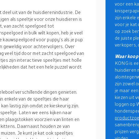
voor een kat
knisperpapi
eel uit van de huisdierenindustrie. De
zijn enkele
jgen als speeltje voor onze huisdieren is
voor je kat
it, van zacht speelgoed tot
op zoek ben
peelgoed in bulk wilt kopen, heb je veel
de juiste pl
e kauwspeelgoed voor puppy's als je pup
verkopers, d
jn geweldig voor achtervolgers. Over
g veel tijd door met zacht speelgoed van
Waar koop
es zijn interactieve speeltjes met holle
KONG is ee
elijkheden dat het een hele puzzel wordt
huisdieren 
alomtegenwo
zijn zowel o
je maar een
eleboel verschillende dingen genieten.
kiezen uit v
n enkele van de speeltjes die haar
loggen op W
kan lastig zijn omdat ze kieskeurig zijn.
hondenspeel
peeltje. Laten we eens kijken naar
productzo
 en plaagstokken voorzien van linten en
samenbreng
n kittens. Daarnaast houden ze van
prijzen ver
e muizen. Je kunt je kat ook speeltjes
vinden.