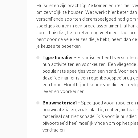
Huisdieren zijn prachtig! Ze komen echter met ve
om ze vrolijk te houden. Wat werkt hier beter d
verschillende soorten dierenspeelgoed nodig om 
speeltjes komen in een breed assortiment, afhanke
soort huisdier, het doel en nog veel meer factoren
bent door de vele keuzes die je hebt, neem dan de
je keuzes te beperken.
Type huisdier
- Elk huisdier heeft verschillen
hun activiteiten en voorkeuren. Een vliegende s
populairste speeltjes voor een hond. Voor een
dezelfde manier is een regenboogspeelbrug ge
een hond. Houd bij het kopen van dierenspeel
leven en voorkeuren.
Bouwmateriaal
- Speelgoed voor huisdieren i
bouwmaterialen, zoals plastic, rubber, metaal,
materiaal dat niet schadelijk is voor je huisdi
bijvoorbeeld heel moeilijk vinden om op het pla
verdraaien.