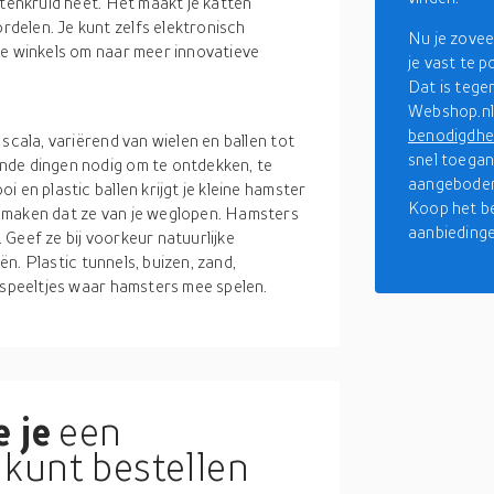
ttenkruid heet. Het maakt je katten
delen. Je kunt zelfs elektronisch
Nu je zovee
ne winkels om naar meer innovatieve
je vast te 
Dat is tege
Webshop.nl 
benodigdhe
scala, variërend van wielen en ballen tot
snel toegan
nde dingen nodig om te ontdekken, te
aangeboden
 en plastic ballen krijgt je kleine hamster
Koop het be
 maken dat ze van je weglopen. Hamsters
aanbiedinge
Geef ze bij voorkeur natuurlijke
iën. Plastic tunnels, buizen, zand,
e speeltjes waar hamsters mee spelen.
 je
een
kunt bestellen