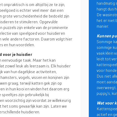
handmatig 
 onpraktisch is om altijd bij ze te zijn,
hangt dus h
eelgoed is echter veel meer dan een
De wasinstr
een grote verscheidenheid die bedoeld zijn
het er niet 
uisdieren te stimuleren. Opgevulde
manier.
en puzzels zijn enkele van de prominente
selectie van speelgoed voor huisdieren
Kunnen pu
en vele andere factoren. Daarom volgt hier
Sommige kat
jes en hun voordelen.
sommige kun
vaak klein 
 voor je huisdier
leidt tot v
een eenvoudige taak. Maar het kan
kattenspeel
 zowel leuk als leerzaam is. Elk huisdier
voor honden
 van hun dagelijkse activiteiten,
Dus niet all
amsters, vogels, vissen en konijnen zijn
moet aandac
n graag, terwijl katten gek zijn op
overweegt. 
een in hun kooi en vinden het daarom erg
puppy's, kun
eeltjes zijn gebruikelijk bij
n voorzichtig zijn voordat ze willekeurig
Wat voor k
 het soms gevaarlijk kan zijn. Laten we
Kattenspeel
erschillende huisdieren.
actief en g