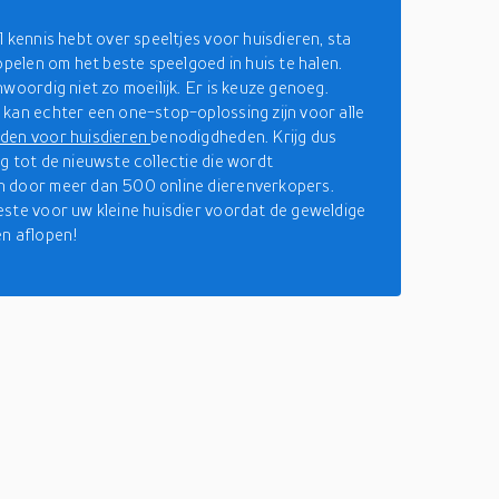
l kennis hebt over speeltjes voor huisdieren, sta
popelen om het beste speelgoed in huis te halen.
nwoordig niet zo moeilijk. Er is keuze genoeg.
kan echter een one-stop-oplossing zijn voor alle
den voor huisdieren
benodigdheden. Krijg dus
g tot de nieuwste collectie die wordt
 door meer dan 500 online dierenverkopers.
ste voor uw kleine huisdier voordat de geweldige
n aflopen!