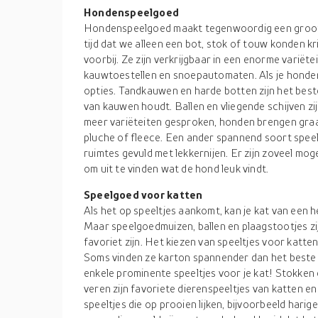
Hondenspeelgoed
Hondenspeelgoed maakt tegenwoordig een groot d
tijd dat we alleen een bot, stok of touw konden kri
voorbij. Ze zijn verkrijgbaar in een enorme variëte
kauwtoestellen en snoepautomaten. Als je hondens
opties. Tandkauwen en harde botten zijn het best
van kauwen houdt. Ballen en vliegende schijven zi
meer variëteiten gesproken, honden brengen graa
pluche of fleece. Een ander spannend soort speeltj
ruimtes gevuld met lekkernijen. Er zijn zoveel mog
om uit te vinden wat de hond leuk vindt.
Speelgoed voor katten
Als het op speeltjes aankomt, kan je kat van een h
Maar speelgoedmuizen, ballen en plaagstootjes zij
favoriet zijn. Het kiezen van speeltjes voor katten 
Soms vinden ze karton spannender dan het beste s
enkele prominente speeltjes voor je kat! Stokken
veren zijn favoriete dierenspeeltjes van katten e
speeltjes die op prooien lijken, bijvoorbeeld harig