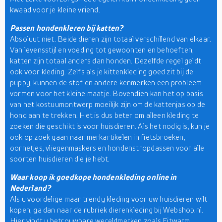
kwaad voor je kleine vriend.
Passen hondenkleren bij katten?
Absoluut niet. Beide dieren zijn totaal verschillend van elkaar.
Van levensstijl en voeding tot gewoonten en behoeften,
katten zijn totaal anders dan honden. Dezelfde regel geldt
ook voor kleding. Zelfs als je kittenkleding goed zit bij de
puppy, kunnen de stof en andere kenmerken een probleem
vormen voor het kleine maatje. Bovendien kan het op basis
van het kostuumontwerp moeilijk zijn om de kattenjas op de
hond aan te trekken. Het is dus beter om alleen kleding te
zoeken die geschikt is voor huisdieren. Als het nodig is, kun je
ook op zoek gaan naar merkartikelen in fietsbroeken,
oornetjes, vliegenmaskers en hondenstropdassen voor alle
soorten huisdieren die je hebt.
Waar koop ik goedkope hondenkleding online in
Nederland?
Als u voordelige maar trendy kleding voor uw huisdieren wilt
kopen, ga dan naar de rubriek dierenkleding bij Webshop.nl.
Hier vindt u betrouwbare wereldmerken zoals Fitwarm,