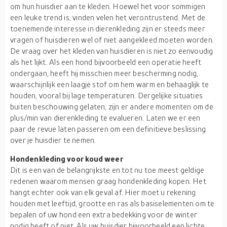
om hun huisdier aan te kleden. Hoewel het voor sommigen
een leuke trend is, vinden velen het verontrustend. Met de
toenemende interesse in dierenkleding zijn er steeds meer
vragen of huisdieren wel of niet aangekleed moeten worden.
De vraag over het kleden van huisdieren is niet zo eenvoudig
als het lijkt. Als een hond bijvoorbeeld een operatie heeft
ondergaan, heeft hij misschien meer bescherming nodig,
waarschijnlijk een laagje stof om hem warm en behaaglijk te
houden, vooral bij lage temperaturen. Dergelijke situaties
buiten beschouwing gelaten, zijn er andere momenten om de
plus/min van dierenkleding te evalueren. Laten we er een
paar de revue laten passeren om een definitieve beslissing
over je huisdier te nemen.
Hondenkleding voor koud weer
Dit is een van de belangrijkste en tot nu toe meest geldige
redenen waarom mensen graag hondenkleding kopen. Het
hangt echter ook van elk geval af. Hier moet u rekening
houden met leeftijd, grootte en ras als basiselementen om te
bepalen of uw hond een extra bedekking voor de winter
nodig heeft of niet. Als uw huisdier bijvoorbeeld een lichte