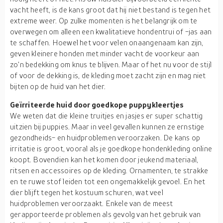
vacht heeft, is de kans groot dat hij niet bestand is tegen het
extreme weer. Op zulke momenten is het belangrijk om te
overwegen om alleen een kwalitatieve hondentrui of -jas aan
te schaffen. Hoewel het voor velen onaangenaam kan zijn,
geven kleinere honden met minder vacht de voorkeur aan
zo'n bedekking om knus te blijven. Maar of het nu voor de stijl
of voor de dekking is, de kleding moet zacht zijn en mag niet
bijten op de huid van het dier.
Geïrriteerde huid door goedkope puppykleertjes
We weten dat die kleine truitjes en jasjes er super schattig
uitzien bij puppies. Maar in veel gevallen kunnen ze ernstige
gezondheids- en huidproblemen veroorzaken. De kans op
irritatie is groot, vooral als je goedkope hondenkleding online
koopt. Bovendien kan het komen door jeukend materiaal,
ritsen en accessoires op de kleding. Ornamenten, te strakke
en te ruwe stof leiden tot een ongemakkelijk gevoel. En het
dier blijft tegen het kostuum schuren, wat veel
huidproblemen veroorzaakt. Enkele van de meest
gerapporteerde problemen als gevolg van het gebruik van