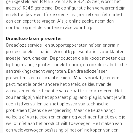
gelijkgesteld aan RJ45S. Zelfs als je RJ45S ziet, wordt het
meestal RJ45 genoemd. De configuratie kan verwarrend zijn
en als het je vreemd in de oren klinkt, aarzel dan niet om het
aan een expert te vragen. Als je online zoekt, neem dan
contact op met de klantenservice voor hulp.
Draadloze laser presenter
Draadloze service- en supportapparaten helpen enorm in
professionele situaties. Vooral bij presentaties voor klanten
moet je indruk maken. De producten die je koopt moeten dus
bijdragen aan je professionele houding en ook de esthetische
aantrekkingskracht vergroten. Een draadloze laser
presenter is een cruciaal element. Maar voordat je er een
pakt, moet je onder andere het bereik, de kleur van de
aanwijzer en de efficiëntie van de batterij controleren. Het
zou handig zijn als het apparaat plug-and-play is, want je wilt
geen tijd verspillen aan het oplossen van technische
problemen tijdens de vergadering. Maar de keuze hangt
volledig af van je eisen en er zijn nog veel meer functies die je
wel of niet aan het product wilt toevoegen. Het maken van
een weloverwogen beslissing bij het online kopen van een