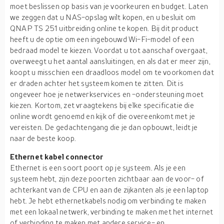
moet beslissen op basis van je voorkeuren en budget. Laten
we zeggen dat u NAS-opslag wilt kopen, en u besluit om
QNAP TS 251 uitbreiding online te kopen. Bij dit product
heeft u de optie om een ingebouwd Wi-Fi-model of een
bedraad model te kiezen. Voordat u tot aanschaf overgaat,
overweegt u het aantal aansluitingen, en als dat er meer zijn,
koopt u misschien een draadloos model om te voorkomen dat
er draden achter het systeem komen te zitten. Dit is
ongeveer hoe je netwerkservices en -ondersteuning moet
kiezen. Kortom, zet vraagtekens bij elke specificatie die
online wordt genoemd en kijk of die overeenkomt met je
vereisten. De gedachtengang die je dan opbouwt, leidt je
naar de beste koop.
Ethernet kabel connector
Ethernet is een soort poort op je systeem. Als je een
systeem hebt, zijn deze poorten zichtbaar aan de voor- of
achterkant van de CPU en aan de zijkanten als je een laptop
hebt. Je hebt ethernetkabels nodig om verbinding te maken
met een lokaal netwerk, verbinding te maken met het internet
of verbinding te maken met andere service- en