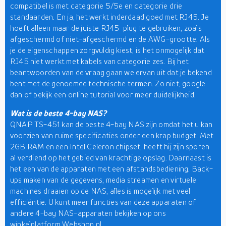
compatibel is met categorie 5/5e en categorie drie
standaarden. En ja, het werkt inderdaad goed met RJ45. Je
hoeft alleen maar de juiste RJ45-plug te gebruiken, zoals
afgeschermd of niet-afgeschermd en de AWG-grootte. Als
je de eigenschappen zorgvuldig kiest, is het onmogelijk dat
RJ45 niet werkt met kabels van categorie zes. Bij het
beantwoorden van de vraag gaan we ervan uit dat je bekend
bent met de genoemde technische termen. Zo niet, google
dan of bekijk een online tutorial voor meer duidelijkheid.
Wat is de beste 4-bay NAS?
QNAP TS-451 kan de beste 4-bay NAS zijn omdat het u kan
voorzien van ruime specificaties onder een krap budget. Met
2GB RAM en een Intel Celeron chipset, heeft hij zijn sporen
al verdiend op het gebied van krachtige opslag. Daarnaast is
het een van de apparaten met een afstandsbediening. Back-
ups maken van de gegevens, media streamen en virtuele
machines draaien op de NAS, alles is mogelijk met veel
efficiëntie. U kunt meer functies van deze apparaten of
andere 4-bay NAS-apparaten bekijken op ons
winkelplatform Webshop.nl.