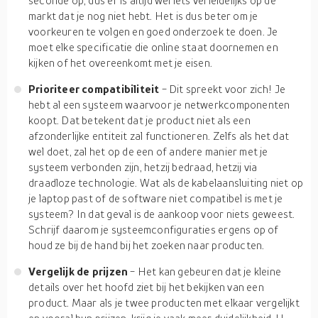
seconde op, dus er is altijd wel iets verleidelijks op de
markt dat je nog niet hebt. Het is dus beter om je
voorkeuren te volgen en goed onderzoek te doen. Je
moet elke specificatie die online staat doornemen en
kijken of het overeenkomt met je eisen.
Prioriteer compatibiliteit
- Dit spreekt voor zich! Je
hebt al een systeem waarvoor je netwerkcomponenten
koopt. Dat betekent dat je product niet als een
afzonderlijke entiteit zal functioneren. Zelfs als het dat
wel doet, zal het op de een of andere manier met je
systeem verbonden zijn, hetzij bedraad, hetzij via
draadloze technologie. Wat als de kabelaansluiting niet op
je laptop past of de software niet compatibel is met je
systeem? In dat geval is de aankoop voor niets geweest.
Schrijf daarom je systeemconfiguraties ergens op of
houd ze bij de hand bij het zoeken naar producten.
Vergelijk de prijzen
- Het kan gebeuren dat je kleine
details over het hoofd ziet bij het bekijken van een
product. Maar als je twee producten met elkaar vergelijkt