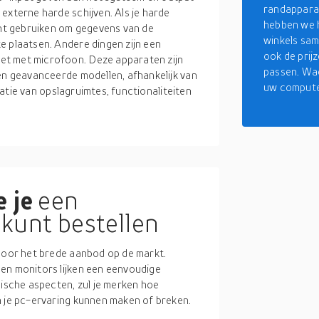
randapparat
externe harde schijven. Als je harde
hebben we 
kunt gebruiken om gegevens van de
winkels sam
e plaatsen. Andere dingen zijn een
ook de prij
et met microfoon. Deze apparaten zijn
passen. Wac
 en geavanceerde modellen, afhankelijk van
uw compute
riatie van opslagruimtes, functionaliteiten
 je
een
kunt bestellen
 door het brede aanbod op de markt.
en monitors lijken een eenvoudige
nische aspecten, zul je merken hoe
n je pc-ervaring kunnen maken of breken.