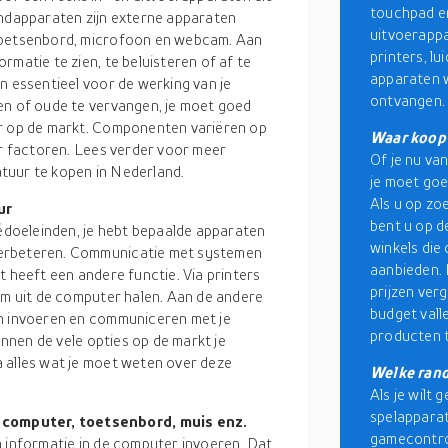
touchpad en
andapparaten zijn externe apparaten
uitvoerappa
 toetsenbord, microfoon en webcam. Aan
printers, l
rmatie te zien, te beluisteren of af te
apparaten w
n essentieel voor de werking van je
ontvangen. 
en of oude te vervangen, je moet goed
ar op de markt. Componenten variëren op
Waar koop 
er factoren. Lees verder voor meer
Of je nu va
tuur te kopen in Nederland.
je moet goe
Als u op zo
ur
bent u op d
védoeleinden, je hebt bepaalde apparaten
winkels die
verbeteren. Communicatie met systemen
aanbieden. 
t heeft een andere functie. Via printers
prijzen ver
orm uit de computer halen. Aan de andere
budget vall
en invoeren en communiceren met je
producten t
unnen de vele opties op de markt je
 alles wat je moet weten over deze
Welke rand
Als je wilt
spelappara
computer, toetsenbord, muis enz.
gamecontrol
n informatie in de computer invoeren. Dat