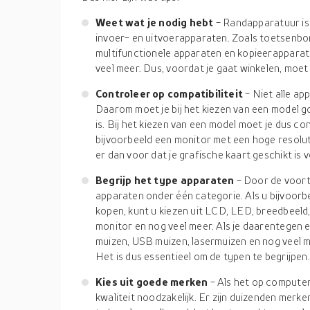
Weet wat je nodig hebt
- Randapparatuur is
invoer- en uitvoerapparaten. Zoals toetsenbor
multifunctionele apparaten en kopieerappara
veel meer. Dus, voordat je gaat winkelen, moet
Controleer op compatibiliteit
- Niet alle ap
Daarom moet je bij het kiezen van een model g
is. Bij het kiezen van een model moet je dus con
bijvoorbeeld een monitor met een hoge resolut
er dan voor dat je grafische kaart geschikt is 
Begrijp het type apparaten
- Door de voort
apparaten onder één categorie. Als u bijvoorb
kopen, kunt u kiezen uit LCD, LED, breedbeel
monitor en nog veel meer. Als je daarentegen e
muizen, USB muizen, lasermuizen en nog veel me
Het is dus essentieel om de typen te begrijpen.
Kies uit goede merken
- Als het op compute
kwaliteit noodzakelijk. Er zijn duizenden merke