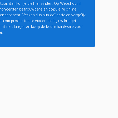
uur, dan kun je die hier vinden. Op Webshop.nl
honderden betrouwbare en populaire online
engebracht. Verken dus hun collectie en vergelijk
zen om producten te vinden die bij uw budget
ht niet langer en koop de beste hardware voor
r.