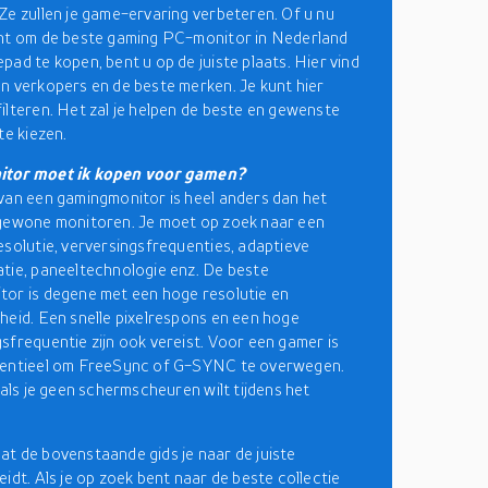
Ze zullen je game-ervaring verbeteren. Of u nu
ent om de beste gaming PC-monitor in Nederland
pad te kopen, bent u op de juiste plaats. Hier vind
n verkopers en de beste merken. Je kunt hier
ilteren. Het zal je helpen de beste en gewenste
te kiezen.
tor moet ik kopen voor gamen?
van een gamingmonitor is heel anders dan het
 gewone monitoren. Je moet op zoek naar een
esolutie, verversingsfrequenties, adaptieve
tie, paneeltechnologie enz. De beste
or is degene met een hoge resolutie en
heid. Een snelle pixelrespons en een hoge
sfrequentie zijn ook vereist. Voor een gamer is
sentieel om FreeSync of G-SYNC te overwegen.
 als je geen schermscheuren wilt tijdens het
t de bovenstaande gids je naar de juiste
eidt. Als je op zoek bent naar de beste collectie