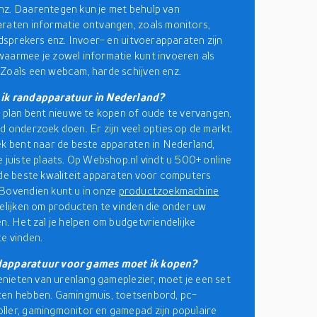
z. Daarentegen kun je met behulp van
raten informatie ontvangen, zoals monitors,
uidsprekers enz. Invoer- en uitvoerapparaten zijn
aarmee je zowel informatie kunt invoeren als
Zoals een webcam, harde schijven enz.
ik randapparatuur in Nederland?
n plan bent nieuwe te kopen of oude te vervangen,
d onderzoek doen. Er zijn veel opties op de markt.
ek bent naar de beste apparaten in Nederland,
e juiste plaats. Op Webshop.nl vindt u 500+ online
 de beste kwaliteit apparaten voor computers
Bovendien kunt u in onze
productzoekmachine
gelijken om producten te vinden die onder uw
en. Het zal je helpen om budgetvriendelijke
e vinden.
apparatuur voor games moet ik kopen?
 genieten van urenlang gameplezier, moet je een set
ten hebben. Gamingmuis, toetsenbord, pc-
ler, gamingmonitor en gamepad zijn populaire