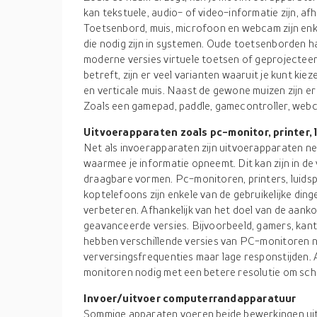
kan tekstuele, audio- of video-informatie zijn, afh
Toetsenbord, muis, microfoon en webcam zijn enk
die nodig zijn in systemen. Oude toetsenborden h
moderne versies virtuele toetsen of geprojecte
betreft, zijn er veel varianten waaruit je kunt kie
en verticale muis. Naast de gewone muizen zijn 
Zoals een gamepad, paddle, gamecontroller, web
Uitvoerapparaten zoals pc-monitor, printer, 
Net als invoerapparaten zijn uitvoerapparaten net
waarmee je informatie opneemt. Dit kan zijn in de 
draagbare vormen. Pc-monitoren, printers, luids
koptelefoons zijn enkele van de gebruikelijke ding
verbeteren. Afhankelijk van het doel van de aanko
geavanceerde versies. Bijvoorbeeld, gamers, kan
hebben verschillende versies van PC-monitoren n
verversingsfrequenties maar lage responstijden.
monitoren nodig met een betere resolutie om sche
Invoer/uitvoer computerrandapparatuur
Sommige apparaten voeren beide bewerkingen uit