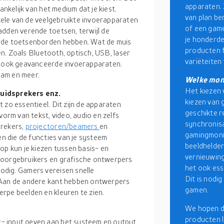
apparaten. 
ankelijk van het medium dat je kiest.
van plan b
ele van de veelgebruikte invoerapparaten
of een game
adden verende toetsen, terwijl de
je honderde
erde toetsenborden hebben. Wat de muis
producten f
zen. Zoals Bluetooth, optisch, USB, laser
variëteiten 
er ook geavanceerde invoerapparaten.
cam en meer.
Welke moni
Het kiezen 
luidsprekers enz.
kiezen van
 zo essentieel. Dit zijn de apparaten
geschikte r
vorm van tekst, video, audio en zelfs
synchronisa
prekers,
projectoren/beamers
en
gamingmonit
en die de functies van je systeem
beeldhelder
op kun je kiezen tussen basis- en
vernieuwing
toorgebruikers en grafische ontwerpers
het ook es
odig. Gamers vereisen snelle
Dit is nodig
 Aan de andere kant hebben ontwerpers
gamen.
rpe beelden en kleuren te zien.
We hopen da
producten l
- input geven aan het systeem en output