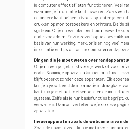
je computer effectief laten functioneren. Veel r
waarmee je informatie kunt invoeren. Zoals een
de andere kant helpen uitvoerapparaten je om info
drukken op monitorspeakers en printers. Beide zij
systeem. Of je nu van plan bent om nieuwe te kop
onderzoek doen. Er zijn zoveel opties beschikba
basis van hun werking, merk, prijs en nog veel me
informatie en tips om online computerrandappara
Dingen die je moet weten over randapparatu
Of je nu een pc gebruikt voor je werk of voor pri
nodig. Sommige apparaten kunnen hun functies 
blijft beperkt zonder deze apparaten. Elk apparaa
kun je bijvoorbeeld de informatie in draagbare v
kant kun je met het toetsenbord en de muis ding
systeem. Zelfs als je hun basisfuncties begrijpt, k
verwarren. Daarom vertellen we je op deze pagina
apparaten.
Invoerapparaten zoals de webcamera van de 
Zoals de naam al zegt, kun je met invoerapparate