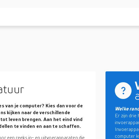
atuur
ies van je computer? Kies dan voor de
Welke rand
s kijken naar de verschillende
Er zijn dri
tot leven brengen. Aan het eind vind
invoerappa
dellen te vinden en aan te schaffen.
Invoerappar
computer ku
r een reeks in- en uitvoerapparaten die