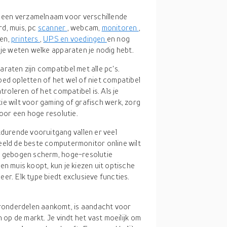
 een verzamelnaam voor verschillende
d, muis, pc
scanner
, webcam,
monitoren
,
ten,
printers
,
UPS en voedingen
en nog
 je weten welke apparaten je nodig hebt.
paraten zijn compatibel met alle pc's.
oed opletten of het wel of niet compatibel
troleren of het compatibel is. Als je
ie wilt voor gaming of grafisch werk, zorg
voor een hoge resolutie.
durende vooruitgang vallen er veel
eeld de beste computermonitor online wilt
d, gebogen scherm, hoge-resolutie
en muis koopt, kun je kiezen uit optische
er. Elk type biedt exclusieve functies.
ronderdelen aankomt, is aandacht voor
n op de markt. Je vindt het vast moeilijk om