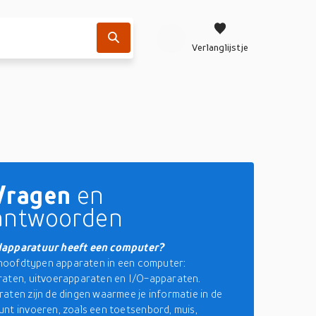
Verlanglijstje
Vragen
en
antwoorden
apparatuur heeft een computer?
e hoofdtypen apparaten in een computer:
raten, uitvoerapparaten en I/O-apparaten.
aten zijn de dingen waarmee je informatie in de
nt invoeren, zoals een toetsenbord, muis,