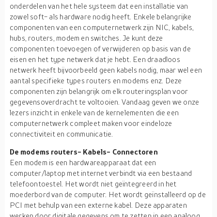
onderdelen van het hele systeem dat een installatie van
zowel soft- als hardware nodig heeft. Enkele belangrijke
componenten van een computernetwerk zijn NIC, kabels,
hubs, routers, modem en switches. Je kunt deze
componenten toevoegen of verwijderen op basis van de
eisen en het type netwerk dat je hebt. Een draadloos
netwerk heeft bijvoorbeeld geen kabels nodig, maar wel een
aantal specifieke types routers en modems enz. Deze
componenten zijn belangrijk om elk routeringsplan voor
gegevensoverdracht te voltooien. Vandaag geven we onze
lezers inzicht in enkele van de kernelementen die een
computernetwerk compleet maken voor eindeloze
connectiviteit en communicatie.
De modems routers- Kabels- Connectoren
Een modem is een hardwareapparaat dat een
computer/laptop met internet verbindt via een bestaand
telefoontoestel. Het wordt niet geïntegreerd in het
moederbord van de computer. Het wordt geïnstalleerd op de
PCI met behulp van een externe kabel. Deze apparaten
werken door digitale gegevens om te zetten in een analoog