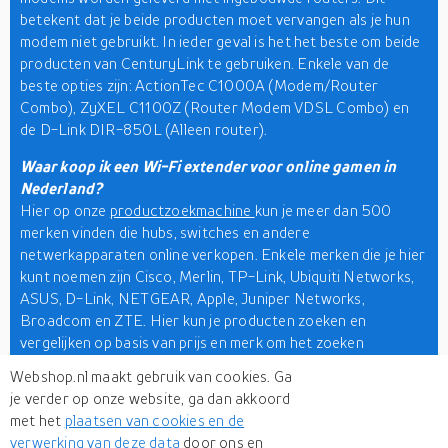
betekent dat je beide producten moet vervangen als je hun
modem niet gebruikt. In ieder geval is het het beste om beide
producten van CenturyLink te gebruiken. Enkele van de
beste opties zijn: ActionTec C1000A (Modem/Router
Combo), ZyXEL C1100Z (Router Modem VDSL Combo) en
de D-Link DIR-850L (Alleen router).
Waar koop ik een Wi-Fi extender voor online gamen in
Nederland?
Hier op onze
productzoekmachine
kun je meer dan 500
merken vinden die hubs, switches en andere
netwerkapparaten online verkopen. Enkele merken die je hier
kunt noemen zijn Cisco, Merlin, TP-Link, Ubiquiti Networks,
ASUS, D-Link, NETGEAR, Apple, Juniper Networks,
Broadcom en ZTE. Hier kun je producten zoeken en
vergelijken op basis van prijs en merk om het zoeken
gemakkelijker en sneller te maken. Vergelijk de prijs en maak
Webshop.nl maakt gebruik van cookies. Ga
kennis met eindeloze mogelijkheden voordat je betaalt voor
je verder op onze website, ga dan akkoord
een apparaat dat aan je behoeften voldoet.
met het
plaatsen van cookies en de
verwerking van deze data
door ons en
Vind het juiste netwerkapparaat inclusief
bruggen en routers