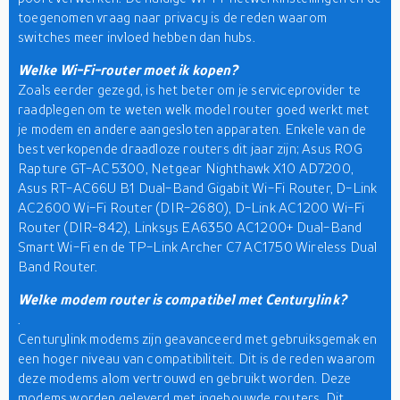
toegenomen vraag naar privacy is de reden waarom
switches meer invloed hebben dan hubs.
Welke Wi-Fi-router moet ik kopen?
Zoals eerder gezegd, is het beter om je serviceprovider te
raadplegen om te weten welk model router goed werkt met
je modem en andere aangesloten apparaten. Enkele van de
best verkopende draadloze routers dit jaar zijn; Asus ROG
Rapture GT-AC5300, Netgear Nighthawk X10 AD7200,
Asus RT-AC66U B1 Dual-Band Gigabit Wi-Fi Router, D-Link
AC2600 Wi-Fi Router (DIR-2680), D-Link AC1200 Wi-Fi
Router (DIR-842), Linksys EA6350 AC1200+ Dual-Band
Smart Wi-Fi en de TP-Link Archer C7 AC1750 Wireless Dual
Band Router.
Welke modem router is compatibel met Centurylink?
.
Centurylink modems zijn geavanceerd met gebruiksgemak en
een hoger niveau van compatibiliteit. Dit is de reden waarom
deze modems alom vertrouwd en gebruikt worden. Deze
modems worden geleverd met ingebouwde routers. Dit