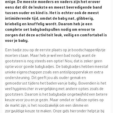
enige. De meeste moeders en vaders zijn het erover
eens dat dit de leukste en meest bevredigende band
tussen ouder en kind is. Het is echter ook de meest
intimiderende tijd, omdat de baby nat, glibberig,
kriebelig en knuffelig wordt. Daarom heb je een
complete set babybadspullen nodig om ervoor te
zorgen dat deze activiteit leuk, veilig en comfortabel is
voor je baby.
Een badje zou op de eerste plaats op je boodschappenlijstje
moeten staan. Maar heb je wel een bad nodig, want de
gootsteen is nog steeds een optie! Nou, dat is zeker geen
optie voor goede babybadjes. De babybadjes hebben meestal
unieke eigenschappen zoals een antislipoppervlak en extra
ondersteuning. Dit geeft jou als ouder gemak en
gemoedsrust tijdens het baden van je baby. Bovendien is het
veel hygiënischer in vergelijking met andere opties zoals de
gootsteen. Daarom is het babybadje ongetwijfeld een betere
keuze voor jou en je gezin. Maar omdat er talloze opties op
de markt zijn, is het noodzakelijk om een slimme en
zorgvuldige keuze te maken. Onze gids hieronder helpt je bij