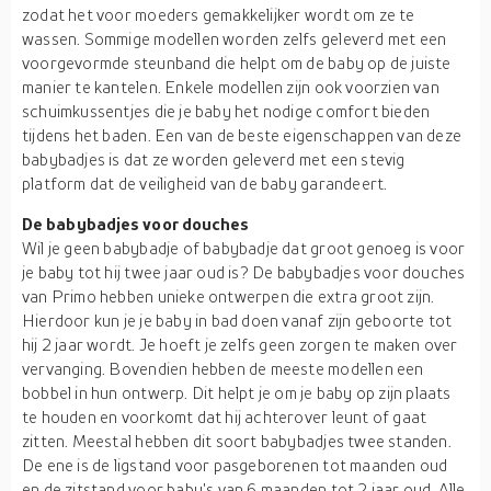
zodat het voor moeders gemakkelijker wordt om ze te
wassen. Sommige modellen worden zelfs geleverd met een
voorgevormde steunband die helpt om de baby op de juiste
manier te kantelen. Enkele modellen zijn ook voorzien van
schuimkussentjes die je baby het nodige comfort bieden
tijdens het baden. Een van de beste eigenschappen van deze
babybadjes is dat ze worden geleverd met een stevig
platform dat de veiligheid van de baby garandeert.
De babybadjes voor douches
Wil je geen babybadje of babybadje dat groot genoeg is voor
je baby tot hij twee jaar oud is? De babybadjes voor douches
van Primo hebben unieke ontwerpen die extra groot zijn.
Hierdoor kun je je baby in bad doen vanaf zijn geboorte tot
hij 2 jaar wordt. Je hoeft je zelfs geen zorgen te maken over
vervanging. Bovendien hebben de meeste modellen een
bobbel in hun ontwerp. Dit helpt je om je baby op zijn plaats
te houden en voorkomt dat hij achterover leunt of gaat
zitten. Meestal hebben dit soort babybadjes twee standen.
De ene is de ligstand voor pasgeborenen tot maanden oud
en de zitstand voor baby's van 6 maanden tot 2 jaar oud. Alle